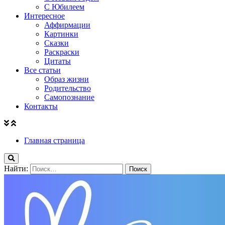
С Юбилеем
Интересное
Аффирмации
Картинки
Сказки
Раскраски
Цитаты
Все статьи
Образ жизни
Родительство
Самопознание
Контакты
Главная страница
Найти: