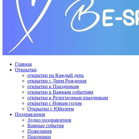
Главная
Открытки
открытки на Каждый день
открытки с Днем Рождения
открытки к Праздникам
открытки к Важным событиям
открытки к Религиозным праздникам
открытки с Новым годом
Открытки с Юбилеем
Поздравления
Аудио поздравления
Важные события
Пожелания
Праздники