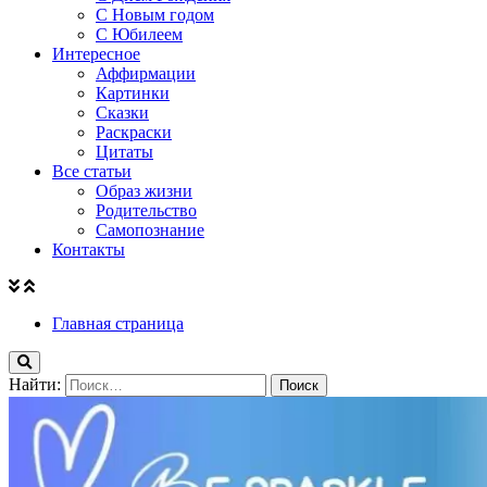
С Новым годом
С Юбилеем
Интересное
Аффирмации
Картинки
Сказки
Раскраски
Цитаты
Все статьи
Образ жизни
Родительство
Самопознание
Контакты
Главная страница
Найти: