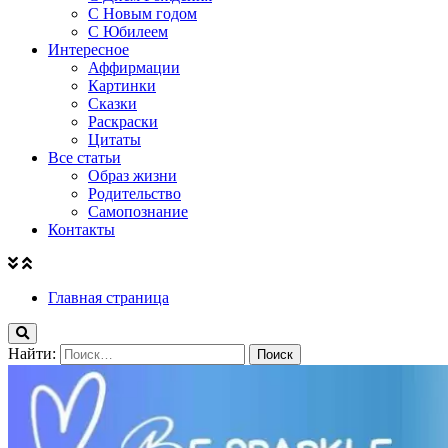
С Новым годом
С Юбилеем
Интересное
Аффирмации
Картинки
Сказки
Раскраски
Цитаты
Все статьи
Образ жизни
Родительство
Самопознание
Контакты
Главная страница
Найти: