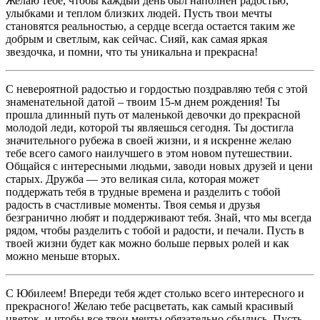
Желаю тебе, чтобы каждый день был наполнен радостью,
улыбками и теплом близких людей. Пусть твои мечты
становятся реальностью, а сердце всегда остается таким же
добрым и светлым, как сейчас. Сияй, как самая яркая
звездочка, и помни, что ты уникальна и прекрасна!
С невероятной радостью и гордостью поздравляю тебя с этой
знаменательной датой – твоим 15-м днем рождения! Ты
прошла длинный путь от маленькой девочки до прекрасной
молодой леди, которой ты являешься сегодня. Ты достигла
значительного рубежа в своей жизни, и я искренне желаю
тебе всего самого наилучшего в этом новом путешествии.
Общайся с интересными людьми, заводи новых друзей и цени
старых. Дружба — это великая сила, которая может
поддержать тебя в трудные времена и разделить с тобой
радость в счастливые моменты. Твоя семья и друзья
безгранично любят и поддерживают тебя. Знай, что мы всегда
рядом, чтобы разделить с тобой и радости, и печали. Пусть в
твоей жизни будет как можно больше первых ролей и как
можно меньше вторых.
С Юбилеем! Впереди тебя ждет столько всего интересного и
прекрасного! Желаю тебе расцветать, как самый красивый
цветок, и чтобы все твои мечты обязательно сбылись. Пусть