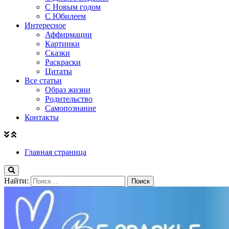
С Новым годом
С Юбилеем
Интересное
Аффирмации
Картинки
Сказки
Раскраски
Цитаты
Все статьи
Образ жизни
Родительство
Самопознание
Контакты
Главная страница
Найти: