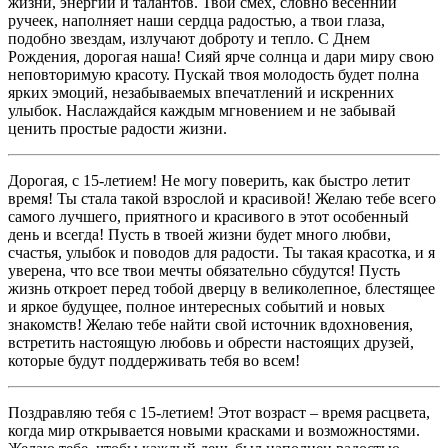
жизни, энергии и талантов. Твой смех, словно весенний
ручеек, наполняет наши сердца радостью, а твои глаза,
подобно звездам, излучают доброту и тепло. С Днем
Рождения, дорогая наша! Сияй ярче солнца и дари миру свою
неповторимую красоту. Пускай твоя молодость будет полна
ярких эмоций, незабываемых впечатлений и искренних
улыбок. Наслаждайся каждым мгновением и не забывай
ценить простые радости жизни.
Дорогая, с 15-летием! Не могу поверить, как быстро летит
время! Ты стала такой взрослой и красивой! Желаю тебе всего
самого лучшего, приятного и красивого в этот особенный
день и всегда! Пусть в твоей жизни будет много любви,
счастья, улыбок и поводов для радости. Ты такая красотка, и я
уверена, что все твои мечты обязательно сбудутся! Пусть
жизнь откроет перед тобой дверцу в великолепное, блестящее
и яркое будущее, полное интересных событий и новых
знакомств! Желаю тебе найти свой источник вдохновения,
встретить настоящую любовь и обрести настоящих друзей,
которые будут поддерживать тебя во всем!
Поздравляю тебя с 15-летием! Этот возраст – время расцвета,
когда мир открывается новыми красками и возможностями.