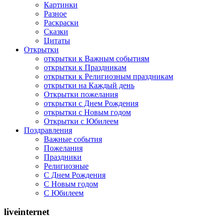
Картинки
Разное
Раскраски
Сказки
Цитаты
Открытки
открытки к Важным событиям
открытки к Праздникам
открытки к Религиозным праздникам
открытки на Каждый день
Открытки пожелания
открытки с Днем Рождения
открытки с Новым годом
Открытки с Юбилеем
Поздравления
Важные события
Пожелания
Праздники
Религиозные
С Днем Рождения
С Новым годом
С Юбилеем
liveinternet