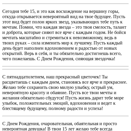
Сегодня тебе 15, и это как восхождение на вершину горы,
откуда открывается невероятный вид на твое будущее. Пусть
этот вид будет полон ярких звезд, указывающих тебе путь к
мечтам. Помни, что каждая звезда – это твоя смелость, талант
и доброта, которые сияют все ярче с каждым годом. Не бойся
мечтать масштабно и стремиться к невозможному, ведь в
твоих руках – сила изменить мир к лучшему. Пусть каждый
день будет наполнен вдохновением и радостью от новых
открытий. Верь в себя, и ты обязательно достигнешь всего,
чего пожелаешь. С Днем Рождения, сияющая звездочка!
С пятнадцатилетием, наш прекрасный цветочек! Ты
расцветаешь с каждым днем, становясь все ярче и прекраснее.
Желаю тебе сохранить свою милую улыбку, острый ум,
невероятную красоту и обаяние. Пусть все твои мечты и
желания обязательно сбудутся! Пусть жизнь дарит тебе море
улыбок, положительных эмоций, вдохновения и ведет к
блестящему будущему, полному радости и успеха!
С Днем Рождения, очаровательная, обаятельная и просто
невероятная девушка! В твои 15 лет желаю тебе всегда