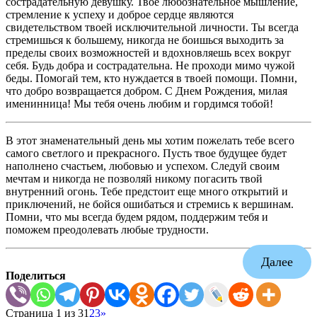
сострадательную девушку. Твое любознательное мышление,
стремление к успеху и доброе сердце являются
свидетельством твоей исключительной личности. Ты всегда
стремишься к большему, никогда не боишься выходить за
пределы своих возможностей и вдохновляешь всех вокруг
себя. Будь добра и сострадательна. Не проходи мимо чужой
беды. Помогай тем, кто нуждается в твоей помощи. Помни,
что добро возвращается добром. С Днем Рождения, милая
именинница! Мы тебя очень любим и гордимся тобой!
В этот знаменательный день мы хотим пожелать тебе всего
самого светлого и прекрасного. Пусть твое будущее будет
наполнено счастьем, любовью и успехом. Следуй своим
мечтам и никогда не позволяй никому погасить твой
внутренний огонь. Тебе предстоит еще много открытий и
приключений, не бойся ошибаться и стремись к вершинам.
Помни, что мы всегда будем рядом, поддержим тебя и
поможем преодолевать любые трудности.
Далее
Поделиться
Страница 1 из 3
1
2
3
»