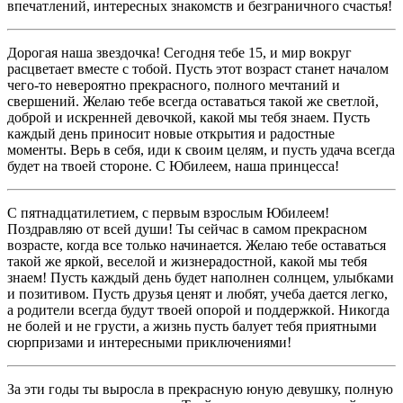
впечатлений, интересных знакомств и безграничного счастья!
Дорогая наша звездочка! Сегодня тебе 15, и мир вокруг
расцветает вместе с тобой. Пусть этот возраст станет началом
чего-то невероятно прекрасного, полного мечтаний и
свершений. Желаю тебе всегда оставаться такой же светлой,
доброй и искренней девочкой, какой мы тебя знаем. Пусть
каждый день приносит новые открытия и радостные
моменты. Верь в себя, иди к своим целям, и пусть удача всегда
будет на твоей стороне. С Юбилеем, наша принцесса!
С пятнадцатилетием, с первым взрослым Юбилеем!
Поздравляю от всей души! Ты сейчас в самом прекрасном
возрасте, когда все только начинается. Желаю тебе оставаться
такой же яркой, веселой и жизнерадостной, какой мы тебя
знаем! Пусть каждый день будет наполнен солнцем, улыбками
и позитивом. Пусть друзья ценят и любят, учеба дается легко,
а родители всегда будут твоей опорой и поддержкой. Никогда
не болей и не грусти, а жизнь пусть балует тебя приятными
сюрпризами и интересными приключениями!
За эти годы ты выросла в прекрасную юную девушку, полную