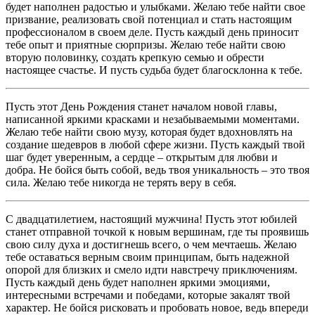
будет наполнен радостью и улыбками. Желаю тебе найти свое
призвание, реализовать свой потенциал и стать настоящим
профессионалом в своем деле. Пусть каждый день приносит
тебе опыт и приятные сюрпризы. Желаю тебе найти свою
вторую половинку, создать крепкую семью и обрести
настоящее счастье. И пусть судьба будет благосклонна к тебе.
Пусть этот День Рождения станет началом новой главы,
написанной яркими красками и незабываемыми моментами.
Желаю тебе найти свою музу, которая будет вдохновлять на
создание шедевров в любой сфере жизни. Пусть каждый твой
шаг будет уверенным, а сердце – открытым для любви и
добра. Не бойся быть собой, ведь твоя уникальность – это твоя
сила. Желаю тебе никогда не терять веру в себя.
С двадцатилетием, настоящий мужчина! Пусть этот юбилей
станет отправной точкой к новым вершинам, где ты проявишь
свою силу духа и достигнешь всего, о чем мечтаешь. Желаю
тебе оставаться верным своим принципам, быть надежной
опорой для близких и смело идти навстречу приключениям.
Пусть каждый день будет наполнен яркими эмоциями,
интересными встречами и победами, которые закалят твой
характер. Не бойся рисковать и пробовать новое, ведь впереди