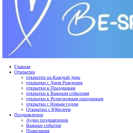
Главная
Открытки
открытки на Каждый день
открытки с Днем Рождения
открытки к Праздникам
открытки к Важным событиям
открытки к Религиозным праздникам
открытки с Новым годом
Открытки с Юбилеем
Поздравления
Аудио поздравления
Важные события
Пожелания