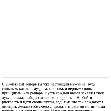
С 20-летием! Теперь ты уже настоящий мужчина! Будь
сильным, как лев, мудрым, как сова, и верным своим
принципам, как рыцарь. Пусть каждый вызов закаляет твой
дух, а каждая победа наполняет гордостью. Не бойся
рисковать и идти своим путем, ведь именно так рождаются
легенды. Желаю тебе смело следовать за своими истинными
целями, несмотря ни на что. И помни, что настоящая