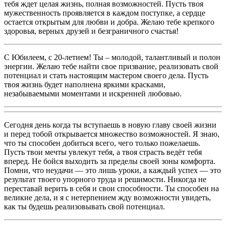
тебя ждет целая жизнь, полная возможностей. Пусть твоя
мужественность проявляется в каждом поступке, а сердце
остается открытым для любви и добра. Желаю тебе крепкого
здоровья, верных друзей и безграничного счастья!
С Юбилеем, с 20-летием! Ты – молодой, талантливый и полон
энергии. Желаю тебе найти свое призвание, реализовать свой
потенциал и стать настоящим мастером своего дела. Пусть
твоя жизнь будет наполнена яркими красками,
незабываемыми моментами и искренней любовью.
Сегодня день когда ты вступаешь в новую главу своей жизни
и перед тобой открывается множество возможностей. Я знаю,
что ты способен добиться всего, чего только пожелаешь.
Пусть твои мечты увлекут тебя, а твоя страсть ведёт тебя
вперед. Не бойся выходить за пределы своей зоны комфорта.
Помни, что неудачи — это лишь уроки, а каждый успех — это
результат твоего упорного труда и решимости. Никогда не
переставай верить в себя и свои способности. Ты способен на
великие дела, и я с нетерпением жду возможности увидеть,
как ты будешь реализовывать свой потенциал.