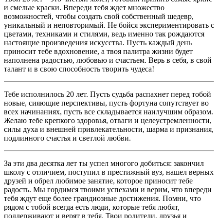
и смелые краски. Впереди тебя ждет множество
возможностей, чтобы создать свой собственный шедевр,
уникальный и неповторимый. Не бойся экспериментировать с
цветами, техниками и стилями, ведь именно так рождаются
настоящие произведения искусства. Пусть каждый день
приносит тебе вдохновение, а твоя палитра жизни будет
наполнена радостью, любовью и счастьем. Верь в себя, в свой
талант и в свою способность творить чудеса!
Тебе исполнилось 20 лет. Пусть судьба распахнет перед тобой
новые, сияющие перспективы, пусть фортуна сопутствует во
всех начинаниях, пусть все складывается наилучшим образом.
Желаю тебе крепкого здоровья, отваги и целеустремленности,
силы духа и внешней привлекательности, шарма и признания,
подлинного счастья и светлой любви.
За эти два десятка лет ты успел многого добиться: закончил
школу с отличием, поступил в престижный вуз, нашел верных
друзей и обрел любимое занятие, которое приносит тебе
радость. Мы гордимся твоими успехами и верим, что впереди
тебя ждут еще более грандиозные достижения. Помни, что
рядом с тобой всегда есть люди, которые тебя любят,
поддерживают и верят в тебя. Твои родители, друзья и