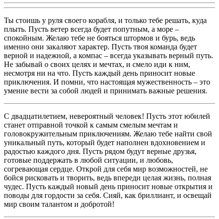
Ты стоишь у руля своего корабля, и только тебе решать, куда
плыть. Пусть ветер всегда будет попутным, а море –
спокойным. Желаю тебе не бояться штормов и бурь, ведь
именно они закаляют характер. Пусть твоя команда будет
верной и надежной, а компас – всегда указывать верный путь.
Не забывай о своих целях и мечтах, и смело иди к ним,
несмотря ни на что. Пусть каждый день приносит новые
приключения. И помни, что настоящая мужественность – это
умение вести за собой людей и принимать важные решения.
С двадцатилетием, невероятный человек! Пусть этот юбилей
станет отправной точкой к самым смелым мечтам и
головокружительным приключениям. Желаю тебе найти свой
уникальный путь, который будет наполнен вдохновением и
радостью каждого дня. Пусть рядом будут верные друзья,
готовые поддержать в любой ситуации, и любовь,
согревающая сердце. Открой для себя мир возможностей, не
бойся рисковать и творить, ведь впереди целая жизнь, полная
чудес. Пусть каждый новый день приносит новые открытия и
поводы для гордости за себя. Сияй, как бриллиант, и освещай
мир своим талантом и добротой!