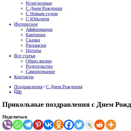
Религиозные
С Днем Рождения
С Новым годом
С Юбилеем
Интересное
Аффирмации
Картинки
Сказки
Раскраски
Цитаты
Все статьи
Образ жизни
Родительство
Самопознание
Контакты
Поздравления
/
С Днем Рождения
0
Прикольные поздравления с Днем Рожд
Поделиться