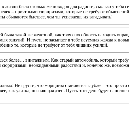
 жизни было столько же поводов для радости, сколько у тебя с
шелек – приятными сюрпризами, которые не требуют объяснений. 
чты сбываются быстрее, чем ты успеваешь их загадывать!
 была такой же железной, как твоя способность находить оправд
имых занятий. И пусть не засыпает в тебе неуемная жажда к новы
обенно те, которые не требуют от тебя лишних усилий.
вишься более… винтажным. Как старый автомобиль, который требу
 сюрпризами, неожиданными радостями и, конечно же, возможно
олимо! Не грусти, что морщины становятся глубже – это просто 
вее, как улитка, познающая дзен. Пусть этот день будет наполн