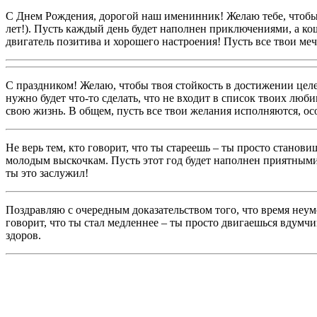
С Днем Рождения, дорогой наш именинник! Желаю тебе, чтобы в
лет!). Пусть каждый день будет наполнен приключениями, а ко
двигатель позитива и хорошего настроения! Пусть все твои ме
С праздником! Желаю, чтобы твоя стойкость в достижении целей
нужно будет что-то сделать, что не входит в список твоих люб
свою жизнь. В общем, пусть все твои желания исполняются, ос
Не верь тем, кто говорит, что ты стареешь – ты просто стано
молодым выскочкам. Пусть этот год будет наполнен приятными
ты это заслужил!
Поздравляю с очередным доказательством того, что время неум
говорит, что ты стал медленнее – ты просто двигаешься вдумчи
здоров.