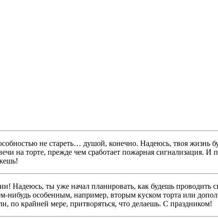
пособностью не стареть… душой, конечно. Надеюсь, твоя жизнь б
вечи на торте, прежде чем сработает пожарная сигнализация. И п
ожешь!
ии! Надеюсь, ты уже начал планировать, как будешь проводить св
чем-нибудь особенным, например, вторым куском торта или допол
или, по крайней мере, притворяться, что делаешь. С праздником!