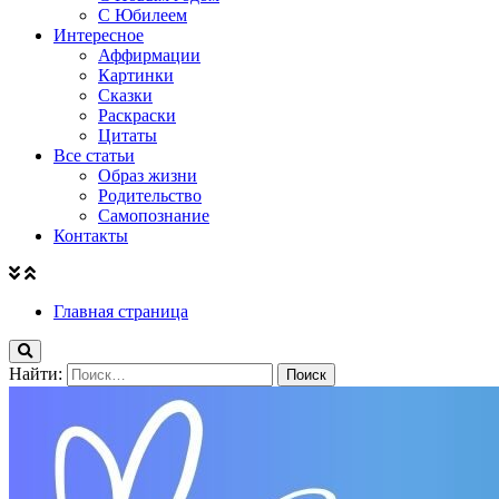
С Юбилеем
Интересное
Аффирмации
Картинки
Сказки
Раскраски
Цитаты
Все статьи
Образ жизни
Родительство
Самопознание
Контакты
Главная страница
Найти: