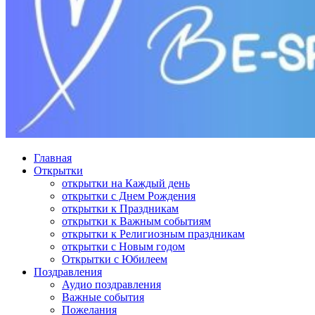
Главная
Открытки
открытки на Каждый день
открытки с Днем Рождения
открытки к Праздникам
открытки к Важным событиям
открытки к Религиозным праздникам
открытки с Новым годом
Открытки с Юбилеем
Поздравления
Аудио поздравления
Важные события
Пожелания