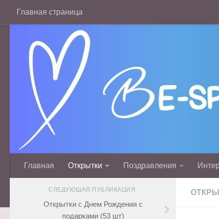
Главная страница
Перейти к содержимому
Главная
Открытки
Поздравления
Инте
СЛЕДУЮЩАЯ ПУБЛИКАЦИЯ
ОТКРЫ
Открытки с Днем Рождения с
подарками (53 шт)