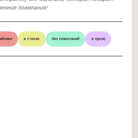
ренние пожелания!
айчики
в стихах
без пожеланий
в прозе