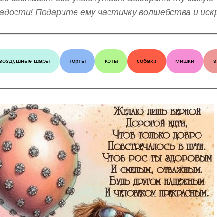
адости! Подарите ему частичку волшебства и иск
воздушные шары
торты
коты
собаки
мишки
з