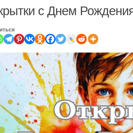
крытки с Днем Рождени
иться