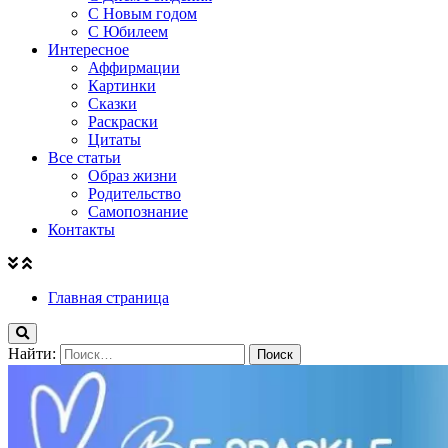
С Новым годом
С Юбилеем
Интересное
Аффирмации
Картинки
Сказки
Раскраски
Цитаты
Все статьи
Образ жизни
Родительство
Самопознание
Контакты
Главная страница
Найти: