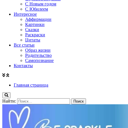
С Новым годом
С Юбилеем
Интересное
Аффирмации
Картинки
Сказки
Раскраски
Цитаты
Все статьи
Образ жизни
Родительство
Самопознание
Контакты
Главная страница
Найти: