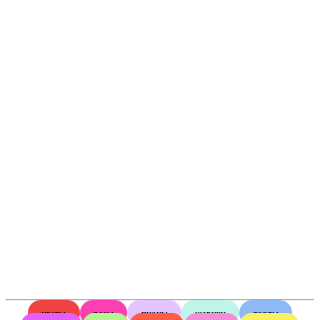
цветы
розы
пионы
шарики
торты