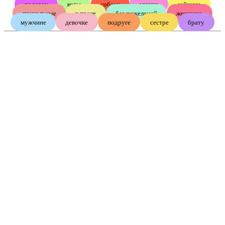
подарки
коты
собаки
мишки
зайчики
прикольные
в прозе
без пожеланий
женщине
мужчине
девочке
подруге
сестре
брату