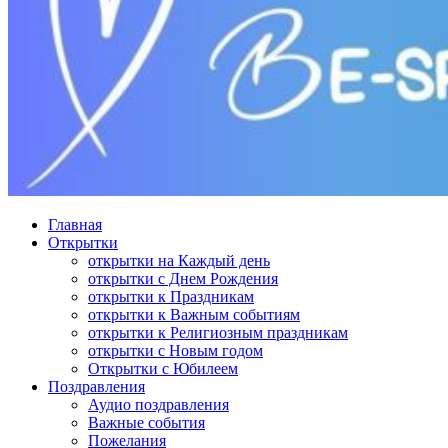
Главная
Открытки
открытки на Каждый день
открытки с Днем Рождения
открытки к Праздникам
открытки к Важным событиям
открытки к Религиозным праздникам
открытки с Новым годом
Открытки с Юбилеем
Поздравления
Аудио поздравления
Важные события
Пожелания