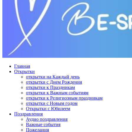
Главная
Открытки
открытки на Каждый день
открытки с Днем Рождения
открытки к Праздникам
открытки к Важным событиям
открытки к Религиозным праздникам
открытки с Новым годом
Открытки с Юбилеем
Поздравления
Аудио поздравления
Важные события
Пожелания