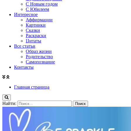
С Новым годом
С Юбилеем
Интересное
Аффирмации
Картинки
Сказки
Раскраски
Цитаты
Все статьи
Образ жизни
Родительство
Самопознание
Контакты
Главная страница
Найти: