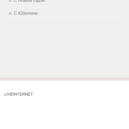
С Новым годом
С Юбилеем
LIVEINTERNET