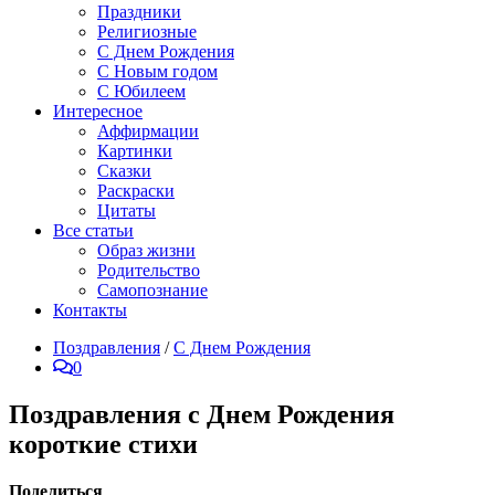
Праздники
Религиозные
С Днем Рождения
С Новым годом
С Юбилеем
Интересное
Аффирмации
Картинки
Сказки
Раскраски
Цитаты
Все статьи
Образ жизни
Родительство
Самопознание
Контакты
Поздравления
/
С Днем Рождения
0
Поздравления с Днем Рождения
короткие стихи
Поделиться