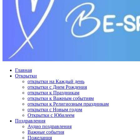
Главная
Открытки
открытки на Каждый день
открытки с Днем Рождения
открытки к Праздникам
открытки к Важным событиям
открытки к Религиозным праздникам
открытки с Новым годом
Открытки с Юбилеем
Поздравления
Аудио поздравления
Важные события
Пожелания