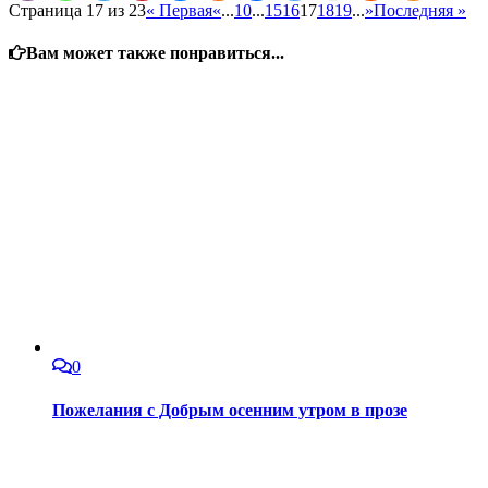
Страница 17 из 23
« Первая
«
...
10
...
15
16
17
18
19
...
»
Последняя »
Вам может также понравиться...
0
Пожелания с Добрым осенним утром в прозе