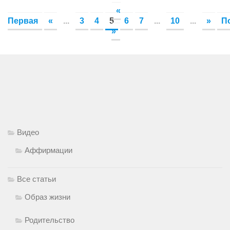
«
Первая
«
...
3
4
5
6
7
...
10
...
»
П
»
Видео
Аффирмации
Все статьи
Образ жизни
Родительство