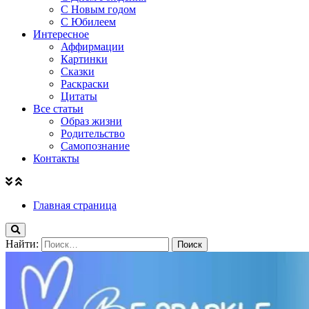
С Новым годом
С Юбилеем
Интересное
Аффирмации
Картинки
Сказки
Раскраски
Цитаты
Все статьи
Образ жизни
Родительство
Самопознание
Контакты
Главная страница
Найти: