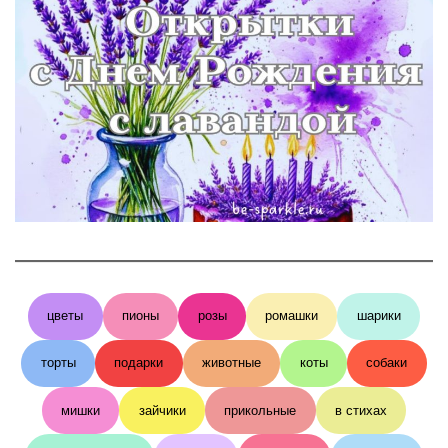
цветы
пионы
розы
ромашки
шарики
торты
подарки
животные
коты
собаки
мишки
зайчики
прикольные
в стихах