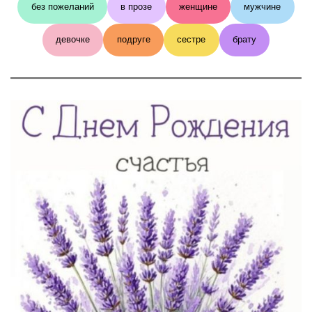
без пожеланий
в прозе
женщине
мужчине
девочке
подруге
сестре
брату