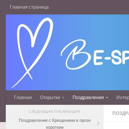
Главная страница
Перейти к содержимому
Главная
Открытки
Поздравления
Инте
СЛЕДУЮЩАЯ ПУБЛИКАЦИЯ
ПОЗДР
Поздравления с Крещением в прозе
короткие