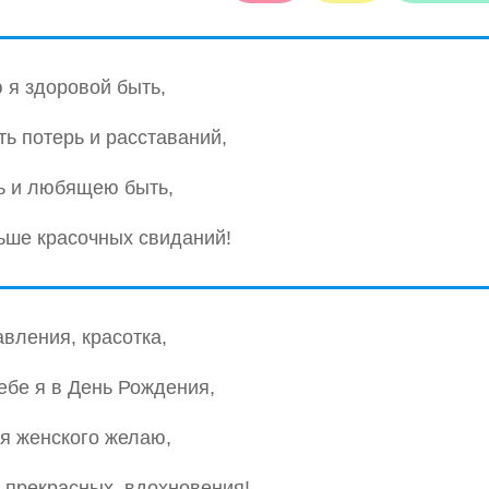
я здоровой быть,
ть потерь и расставаний,
ь и любящею быть,
ше красочных свиданий!
вления, красотка,
бе я в День Рождения,
я женского желаю,
 прекрасных, вдохновения!