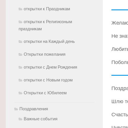
открытки к Праздникам
открытки к Религиозным
Желаю 
праздникам
Не зна
открытки на Каждый день
Любит
Открытки пожелания
Поболь
открытки с Днем Рождения
открытки с Новым годом
Поздра
Открытки с Юбилеем
Шлю те
Поздравления
Счасть
Важные события
Чувств