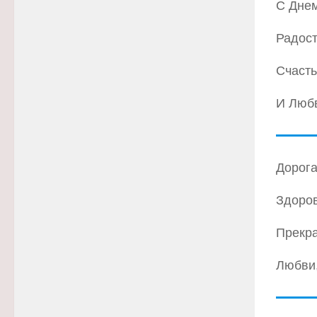
С Дне
Радост
Счасть
И Любв
Дорога
Здоров
Прекра
Любви,