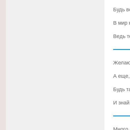
Будь в
В мир 
Ведь т
Желаю 
А еще,
Будь т
И знай
Много 